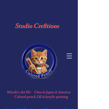
​ Studio Cre8tions
​
Miyuki's Art life Class in Japan & America
​
Colored pencil, Oil &Acrylic painting