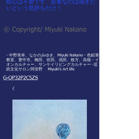
​絵心は不要です 必要なのは描きた
いという気持ちだけ！
© Copyright/ Miyuki Nakano
- 中野美幸、なかのみゆき、Miyuki Nakano - 色鉛筆
教室、豊中市、梅田、吹田、池田、枚方、高槻 - イ
オンカルチャー、サンケイリビングカルチャー -近
鉄文化サロン阿倍野 Miyuki's Art life
G-QP32P2C5ZS