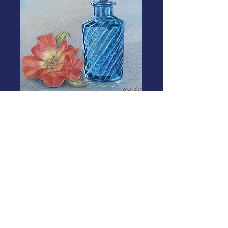
Online video /
Fascinated by blue
 $26.00 
$20.80
通
セ
常
ー
価
ル
Add to cart.
格
価
格
THis video comes with pdf pattern
packet. Refer to my explanation
about You tube video on my shop