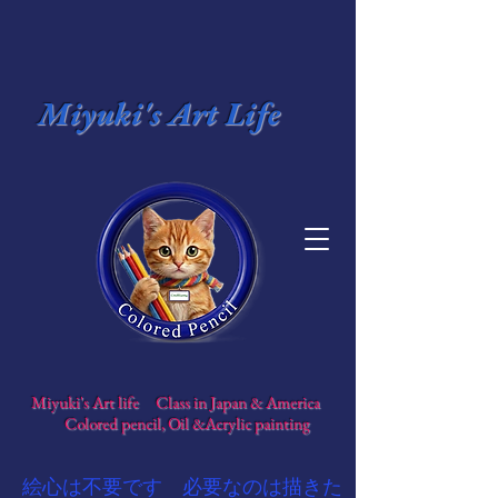
Miyuki's Art Life
​
Miyuki's Art life Class in Japan & America
​
Colored pencil, Oil &Acrylic painting
​絵心は不要です 必要なのは描きた