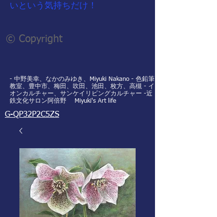
いという気持ちだけ！
© Copyright
- 中野美幸、なかのみゆき、Miyuki Nakano - 色鉛筆
教室、豊中市、梅田、吹田、池田、枚方、高槻 - イ
オンカルチャー、サンケイリビングカルチャー -近
鉄文化サロン阿倍野 Miyuki's Art life
G-QP32P2C5ZS