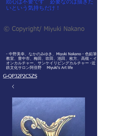
​絵心は不要です 必要なのは描きた
いという気持ちだけ！
© Copyright/ Miyuki Nakano
- 中野美幸、なかのみゆき、Miyuki Nakano - 色鉛筆
教室、豊中市、梅田、吹田、池田、枚方、高槻 - イ
オンカルチャー、サンケイリビングカルチャー -近
鉄文化サロン阿倍野 Miyuki's Art life
G-QP32P2C5ZS