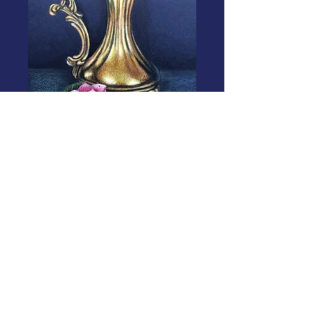
Mother's pot
 $10.00 
$8.00
通
セ
常
ー
価
ル
Add to cart.
格
価
格
I used Mi-teintes paper and Prisma
colored pencil.