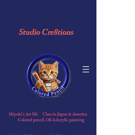
​ Studio Cre8tions
​
Miyuki's Art life Class in Japan & America
​
Colored pencil, Oil &Acrylic painting