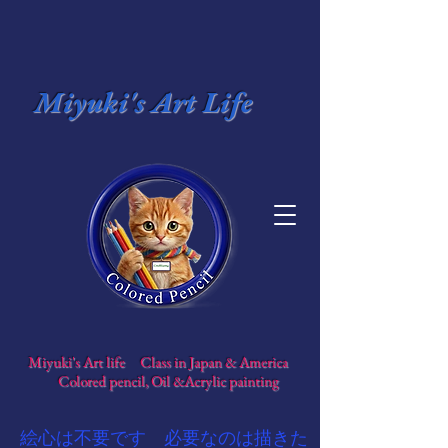
Miyuki's Art Life
​
Miyuki's Art life Class in Japan & America
​
Colored pencil, Oil &Acrylic painting
​絵心は不要です 必要なのは描きた