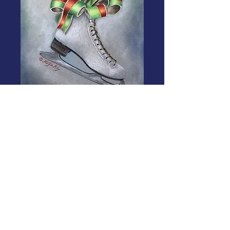
Joyful season
Price
$8.50
Add to Cart
I used Mi-teintes paper and Prisma
Colored pencils.
And used Pan pastel for
background. Picture size is 8.27" x
11.69".