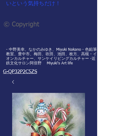
いという気持ちだけ！
© Copyright
- 中野美幸、なかのみゆき、Miyuki Nakano - 色鉛筆
教室、豊中市、梅田、吹田、池田、枚方、高槻 - イ
オンカルチャー、サンケイリビングカルチャー -近
鉄文化サロン阿倍野 Miyuki's Art life
G-QP32P2C5ZS