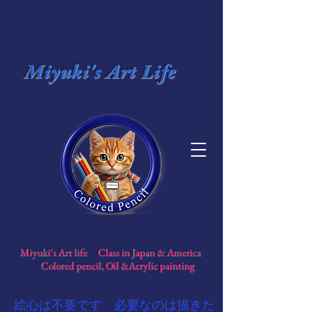
Miyuki's Art Life
​
Miyuki's Art life Class in Japan & America
​
Colored pencil, Oil &Acrylic painting
​絵心は不要です 必要なのは描きた