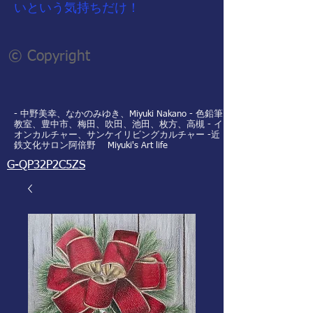
いという気持ちだけ！
© Copyright
- 中野美幸、なかのみゆき、Miyuki Nakano - 色鉛筆
教室、豊中市、梅田、吹田、池田、枚方、高槻 - イ
オンカルチャー、サンケイリビングカルチャー -近
鉄文化サロン阿倍野 Miyuki's Art life
G-QP32P2C5ZS