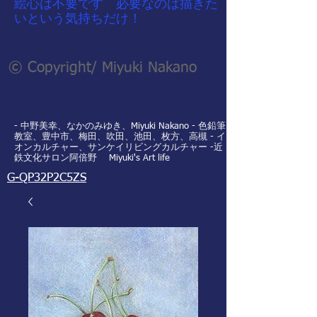
​絵心は不要です 必要なのは描きた
いという気持ちだけ！
© Copyright/ Miyuki Nakano
- 中野美幸、なかのみゆき、Miyuki Nakano - 色鉛筆
教室、豊中市、梅田、吹田、池田、枚方、高槻 - イ
オンカルチャー、サンケイリビングカルチャー -近
鉄文化サロン阿倍野 Miyuki's Art life
G-QP32P2C5ZS