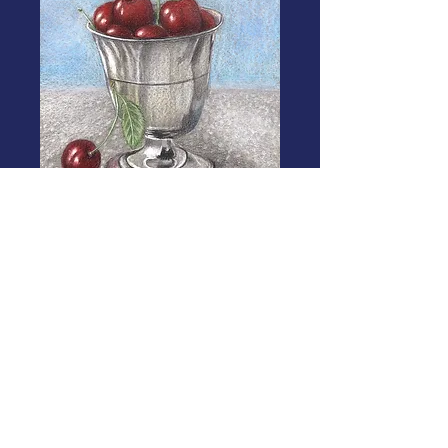
Fresh morning
$8.50
価
格
Add to cart.
I used Mi-Teintes Paper-(5.8” x
8.3”)and Prisma colored pencils.And
used Pan pastel for background.