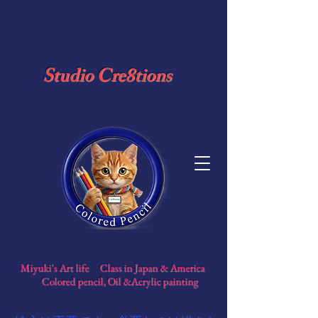
​ Studio Cre8tions
​
Miyuki's Art life Class in Japan & America
​
Colored pencil, Oil &Acrylic painting